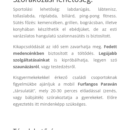
Sportolási lehetőség: labdarúgás, lábtenisz,
tollaslabda, röplabda, biliárd, ping-pong fitness.
Sütés főzés: kemencében, grillen, bográcsban, illetve
konyhában készíthetik el ebédjüket, de az esti
varázslatos hangulatú szalonnasütés is biztosított.
Kikapcsolódását az idő sem zavarhatja meg.
Fedett
medencénkben
biztosított a töltődés.
Legújabb
szolgáltatásainkat
is kipróbálhatja, legyen szó
szaunázásról
, vagy testedzésről.
Kisgyermekekekkel érkező családi csoportoknak
figyelmükbe ajánljuk a mobil
Furfangos Paraván
„társulatát”, mely 20-30 perces előadással (zenés,
vagy bábjáték) szórakoztatja a gyerekeket. Előre
egyeztetés itt mindenképp szükséges.