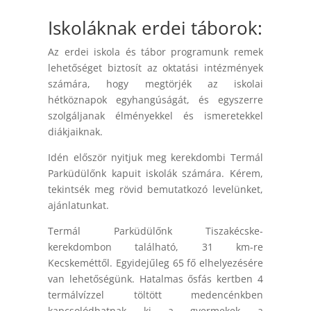
Iskoláknak erdei táborok:
Az erdei iskola és tábor programunk remek
lehetőséget biztosít az oktatási intézmények
számára, hogy megtörjék az iskolai
hétköznapok egyhangúságát, és egyszerre
szolgáljanak élményekkel és ismeretekkel
diákjaiknak.
Idén először nyitjuk meg kerekdombi Termál
Parküdülőnk kapuit iskolák számára. Kérem,
tekintsék meg rövid bemutatkozó levelünket,
ajánlatunkat.
Termál Parküdülőnk Tiszakécske-
kerekdombon található, 31 km-re
Kecskeméttől. Egyidejűleg 65 fő elhelyezésére
van lehetőségünk. Hatalmas ősfás kertben 4
termálvízzel töltött medencénkben
kapcsolódhatnak ki a gyermekek a