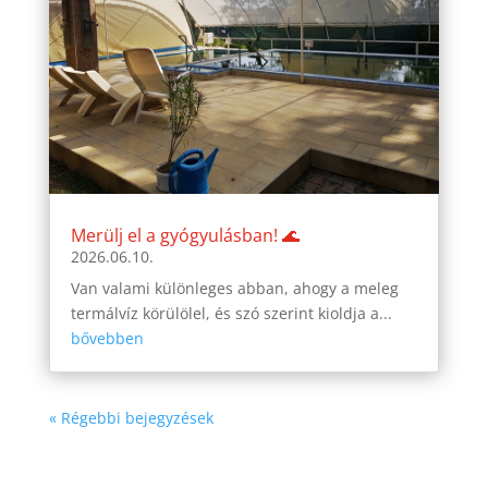
Merülj el a gyógyulásban! 🌊
2026.06.10.
Van valami különleges abban, ahogy a meleg
termálvíz körülölel, és szó szerint kioldja a...
bővebben
« Régebbi bejegyzések