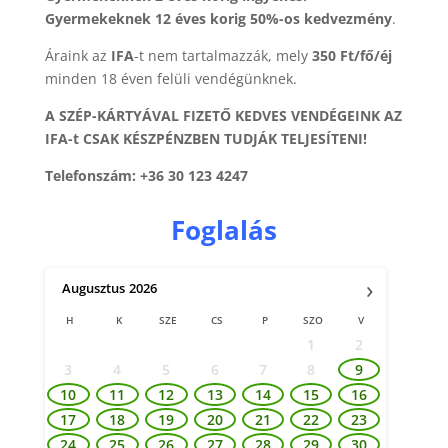
Gyermekeknek 12 éves korig 50%-os kedvezmény
.
Áraink az
IFA
-t nem tartalmazzák, mely
350 Ft/fő/éj
minden 18 éven felüli vendégünknek.
A SZÉP-KÁRTYÁVAL FIZETŐ KEDVES VENDÉGEINK AZ
IFA-t CSAK KÉSZPÉNZBEN TUDJÁK TELJESÍTENI!
Telefonszám: +36 30 123 4247
Foglalás
›
Augusztus
2026
H
K
SZE
CS
P
SZO
V
1
2
3
4
5
6
7
8
9
10
11
12
13
14
15
16
17
18
19
20
21
22
23
24
25
26
27
28
29
30