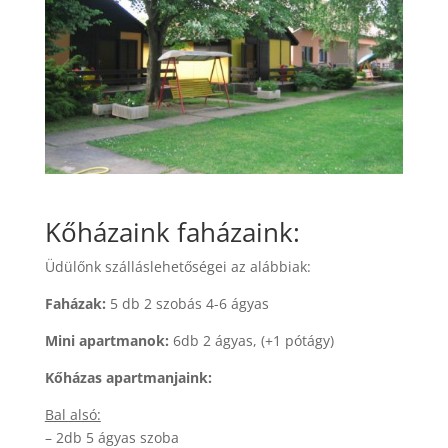
Kőházaink faházaink:
Üdülőnk szálláslehetőségei az alábbiak:
Faházak:
5 db 2 szobás 4-6 ágyas
Mini apartmanok:
6db 2 ágyas, (+1 pótágy)
Kőházas apartmanjaink:
Bal alsó:
– 2db 5 ágyas szoba