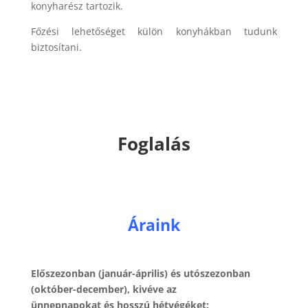
konyharész tartozik.
Főzési lehetőséget külön konyhákban tudunk
biztosítani.
Foglalás
Áraink
Előszezonban (január-április) és utószezonban
(október-december), kivéve az
ünnepnapokat és hosszú hétvégéket: