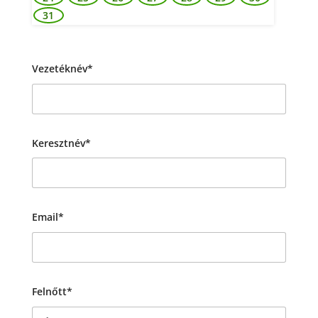
31
Vezetéknév*
Keresztnév*
Email*
Felnőtt*